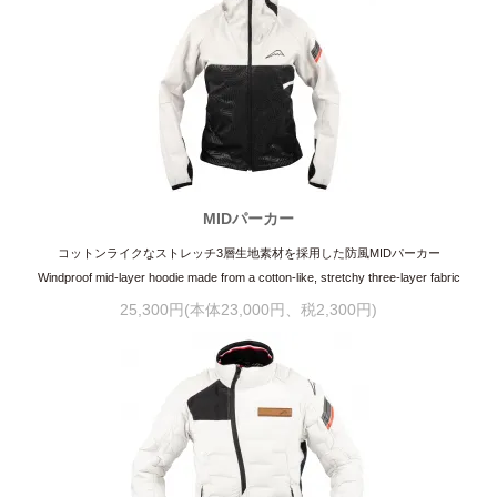
MIDパーカー
コットンライクなストレッチ3層生地素材を採用した防風MIDパーカー
Windproof mid-layer hoodie made from a cotton-like, stretchy three-layer fabric
25,300円(本体23,000円、税2,300円)