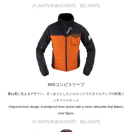
25,300円(本体23,000円、税2,300円)
MIDコンビスリーブ
重ね着に見えるデザイン。すっきりとしたシルエットでスタイルアップの防風イ
ンナージャケット
A layered-look design. A windproof inner jacket with a sleek silhouette that flatters
your figure.
26,950円(本体24,500円、税2,450円)