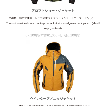
アロフトショートジャケット
杢調格子柄の立体ストレッチ防水ジャケット（ショート丈・フードなし）。
Three-dimensional stretch waterproof jacket with woodgrain check pattern (short l
ength, no hood).
67,100円(本体61,000円、税6,100円)
ウインターアメニタジャケット
リップストップ×杢調のプレミアム素材を使った簡易防水ジャケット