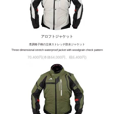
アロフトジャケット
杢調格子柄の立体ストレッチ防水ジャケット
Three-dimensional stretch waterproof jacket with woodgrain check pattern
70,400円(本体64,000円、税6,400円)