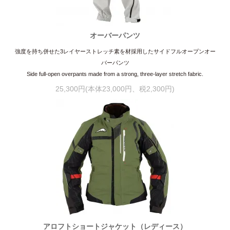
オーバーパンツ
強度を持ち併せた3レイヤーストレッチ素を材採用したサイドフルオープンオー
バーパンツ
Side full-open overpants made from a strong, three-layer stretch fabric.
25,300円(本体23,000円、税2,300円)
アロフトショートジャケット（レディース）