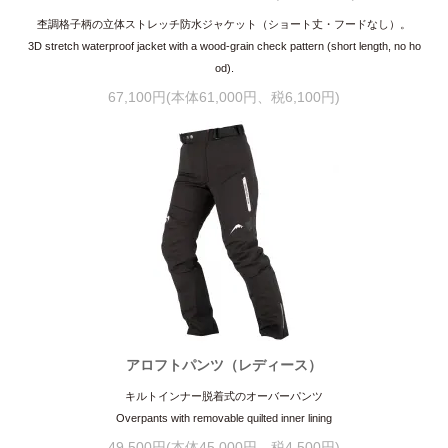
杢調格子柄の立体ストレッチ防水ジャケット（ショート丈・フードなし）。
3D stretch waterproof jacket with a wood-grain check pattern (short length, no ho
od).
67,100円(本体61,000円、税6,100円)
アロフトパンツ（レディース）
キルトインナー脱着式のオーバーパンツ
Overpants with removable quilted inner lining
49,500円(本体45,000円、税4,500円)