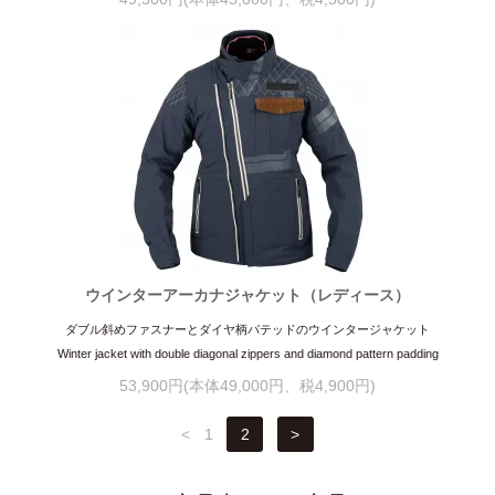
ウインターアーカナジャケット（レディース）
ダブル斜めファスナーとダイヤ柄パテッドのウインタージャケット
Winter jacket with double diagonal zippers and diamond pattern padding
53,900円(本体49,000円、税4,900円)
<
1
2
>