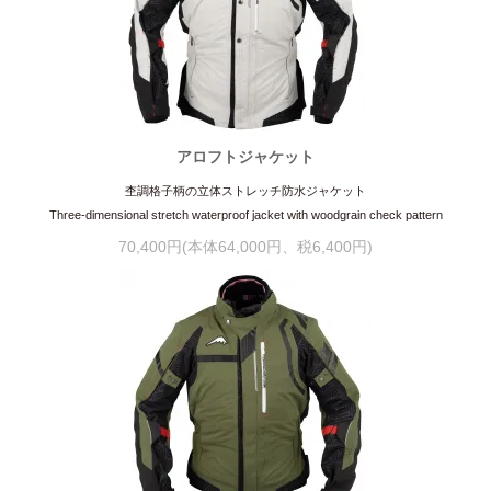
アロフトジャケット
杢調格子柄の立体ストレッチ防水ジャケット
Three-dimensional stretch waterproof jacket with woodgrain check pattern
70,400円(本体64,000円、税6,400円)