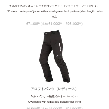
杢調格子柄の立体ストレッチ防水ジャケット（ショート丈・フードなし）。
3D stretch waterproof jacket with a wood-grain check pattern (short length, no ho
od).
67,100円(本体61,000円、税6,100円)
アロフトパンツ（レディース）
キルトインナー脱着式のオーバーパンツ
Overpants with removable quilted inner lining
49,500円(本体45,000円、税4,500円)