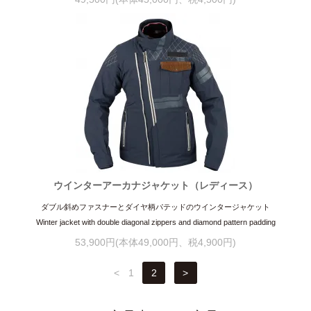
ウインターアーカナジャケット（レディース）
ダブル斜めファスナーとダイヤ柄パテッドのウインタージャケット
Winter jacket with double diagonal zippers and diamond pattern padding
53,900円(本体49,000円、税4,900円)
<
1
2
>