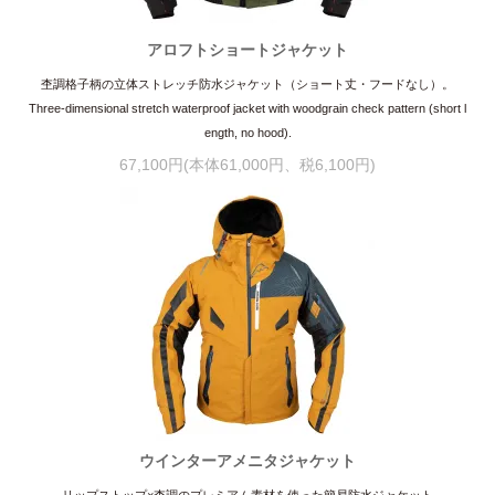
アロフトショートジャケット
杢調格子柄の立体ストレッチ防水ジャケット（ショート丈・フードなし）。
Three-dimensional stretch waterproof jacket with woodgrain check pattern (short l
ength, no hood).
67,100円(本体61,000円、税6,100円)
ウインターアメニタジャケット
リップストップ×杢調のプレミアム素材を使った簡易防水ジャケット