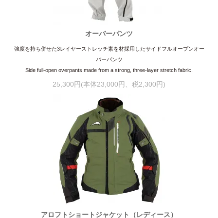
オーバーパンツ
強度を持ち併せた3レイヤーストレッチ素を材採用したサイドフルオープンオー
バーパンツ
Side full-open overpants made from a strong, three-layer stretch fabric.
25,300円(本体23,000円、税2,300円)
アロフトショートジャケット（レディース）