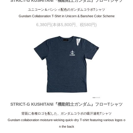
STRICT-G KUSHITANI『機動戦士ガンダム』フローTシャツ
ユニコーン＆バンシィ配色のガンダムコラボTシャツ
Gundam Collaboration T-Shirt in Unicorn & Banshee Color Scheme
6,380円(本体5,800円、税580円)
STRICT-G KUSHITANI『機動戦士ガンダム』フローTシャツ
背面に各種ロゴを配した、ガンダムコラボの吸汗速乾Tシャツ
Gundam collaboration moisture-wicking quick-dry T-shirt featuring various logos o
n the back