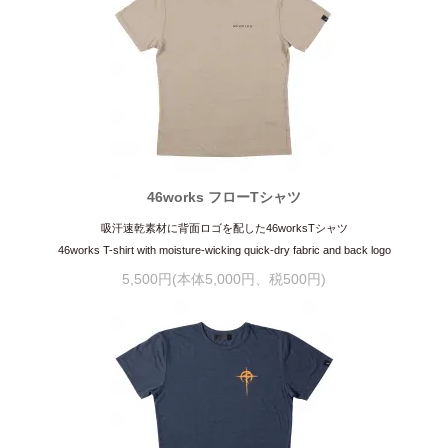
46works フローTシャツ
吸汗速乾素材に背面ロゴを配した46worksTシャツ
46works T-shirt with moisture-wicking quick-dry fabric and back logo
5,500円(本体5,000円、税500円)