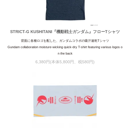
STRICT-G KUSHITANI『機動戦士ガンダム』フローTシャツ
背面に各種ロゴを配した、ガンダムコラボの吸汗速乾Tシャツ
Gundam collaboration moisture-wicking quick-dry T-shirt featuring various logos o
n the back
6,380円(本体5,800円、税580円)