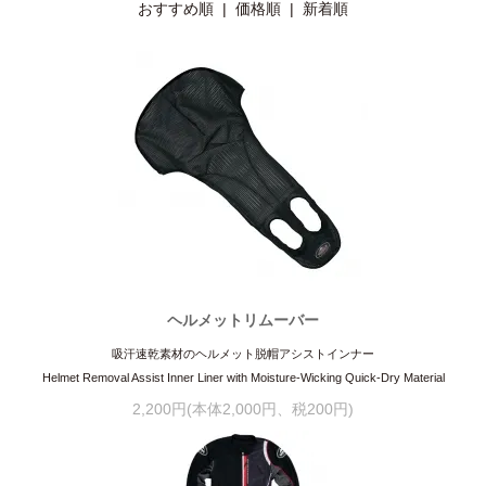
おすすめ順 |
価格順
|
新着順
ヘルメットリムーバー
吸汗速乾素材のヘルメット脱帽アシストインナー
Helmet Removal Assist Inner Liner with Moisture-Wicking Quick-Dry Material
2,200円(本体2,000円、税200円)