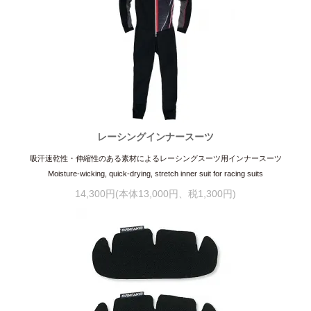
レーシングインナースーツ
吸汗速乾性・伸縮性のある素材によるレーシングスーツ用インナースーツ
Moisture-wicking, quick-drying, stretch inner suit for racing suits
14,300円(本体13,000円、税1,300円)