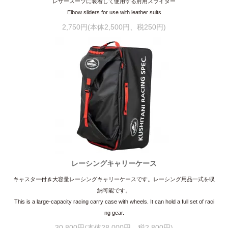
レザースーツに装着して使用する肘用スライダー
Elbow sliders for use with leather suits
2,750円(本体2,500円、税250円)
レーシングキャリーケース
キャスター付き大容量レーシングキャリーケースです。レーシング用品一式を収
納可能です。
This is a large-capacity racing carry case with wheels. It can hold a full set of raci
ng gear.
30,800円(本体28,000円、税2,800円)