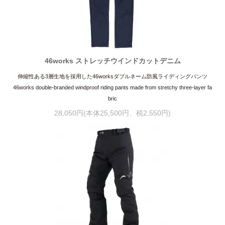
46works ストレッチウインドカットデニム
伸縮性ある3層生地を採用した46worksダブルネーム防風ライディングパンツ
46works double-branded windproof riding pants made from stretchy three-layer fa
bric
28,050円(本体25,500円、税2,550円)