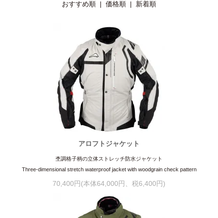
おすすめ順 |
価格順
|
新着順
アロフトジャケット
杢調格子柄の立体ストレッチ防水ジャケット
Three-dimensional stretch waterproof jacket with woodgrain check pattern
70,400円(本体64,000円、税6,400円)