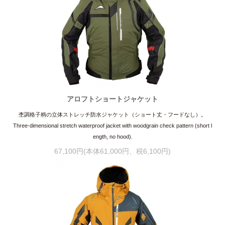
アロフトショートジャケット
杢調格子柄の立体ストレッチ防水ジャケット（ショート丈・フードなし）。
Three-dimensional stretch waterproof jacket with woodgrain check pattern (short l
ength, no hood).
67,100円(本体61,000円、税6,100円)