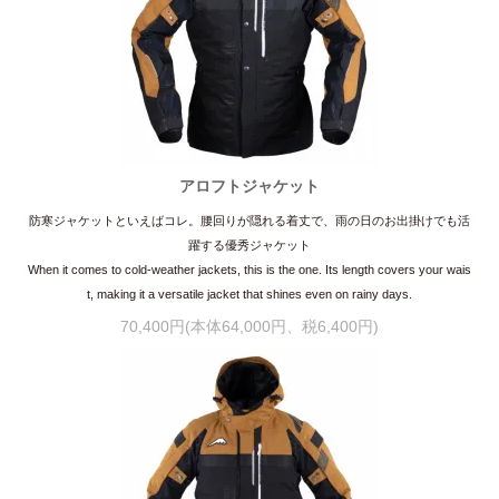
アロフトジャケット
防寒ジャケットといえばコレ。腰回りが隠れる着丈で、雨の日のお出掛けでも活
躍する優秀ジャケット
When it comes to cold-weather jackets, this is the one. Its length covers your wais
t, making it a versatile jacket that shines even on rainy days.
70,400円(本体64,000円、税6,400円)