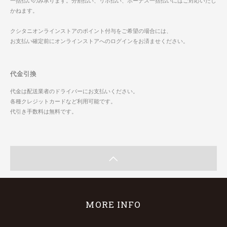
一括払いのみ承ります。分割払い、リボ払い、ボーナス一括払いにはご対応いたし
かねます。
クシタニオンラインストアのポイント付与をご希望の場合には、
お支払い確定前にオンラインストアへのログインをお済ませください。
代金引換
代金は配送業者のドライバーにお支払いください。
各種クレジットカードなど利用可能です。
代引き手数料は無料です。
MORE INFO