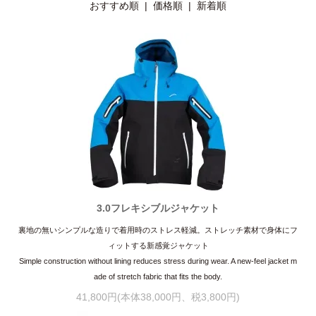
おすすめ順 |
価格順
|
新着順
3.0フレキシブルジャケット
裏地の無いシンプルな造りで着用時のストレス軽減。ストレッチ素材で身体にフ
ィットする新感覚ジャケット
Simple construction without lining reduces stress during wear. A new-feel jacket m
ade of stretch fabric that fits the body.
41,800円(本体38,000円、税3,800円)