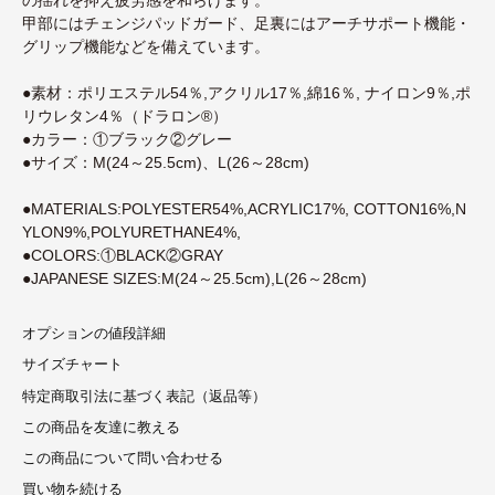
甲部にはチェンジパッドガード、足裏にはアーチサポート機能・
グリップ機能などを備えています。
●素材：ポリエステル54％,アクリル17％,綿16％, ナイロン9％,ポ
リウレタン4％（ドラロン®）
●カラー：①ブラック②グレー
●サイズ：M(24～25.5cm)、L(26～28cm)
●MATERIALS:POLYESTER54%,ACRYLIC17%, COTTON16%,N
YLON9%,POLYURETHANE4%,
●COLORS:①BLACK②GRAY
●JAPANESE SIZES:M(24～25.5cm),L(26～28cm)
オプションの値段詳細
サイズチャート
特定商取引法に基づく表記（返品等）
この商品を友達に教える
この商品について問い合わせる
買い物を続ける