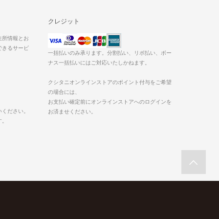
クレジット
た住所情報とお
できるサービ
一括払いのみ承ります。分割払い、リボ払い、ボー
ナス一括払いにはご対応いたしかねます。
クシタニオンラインストアのポイント付与をご希望
の場合には、
お支払い確定前にオンラインストアへのログインを
いください。
お済ませください。
す。