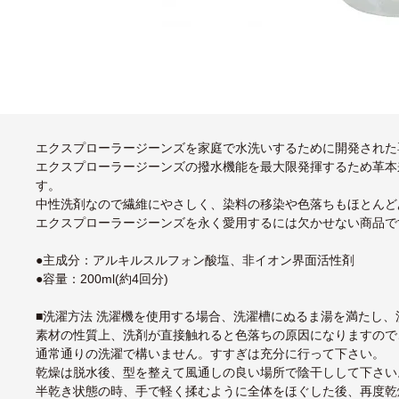
エクスプローラージーンズを家庭で水洗いするために開発された
エクスプローラージーンズの撥水機能を最大限発揮するため革本
す。
中性洗剤なので繊維にやさしく、染料の移染や色落ちもほとんど
エクスプローラージーンズを永く愛用するには欠かせない商品で
●主成分：アルキルスルフォン酸塩、非イオン界面活性剤
●容量：200ml(約4回分)
■洗濯方法 洗濯機を使用する場合、洗濯槽にぬるま湯を満たし
素材の性質上、洗剤が直接触れると色落ちの原因になりますので
通常通りの洗濯で構いません。すすぎは充分に行って下さい。
乾燥は脱水後、型を整えて風通しの良い場所で陰干しして下さい
半乾き状態の時、手で軽く揉むように全体をほぐした後、再度乾