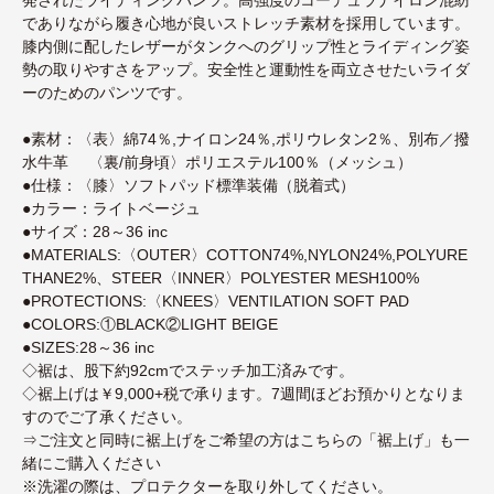
でありながら履き心地が良いストレッチ素材を採用しています。
膝内側に配したレザーがタンクへのグリップ性とライディング姿
勢の取りやすさをアップ。安全性と運動性を両立させたいライダ
ーのためのパンツです。
●素材：〈表〉綿74％,ナイロン24％,ポリウレタン2％、別布／撥
水牛革 〈裏/前身頃〉ポリエステル100％（メッシュ）
●仕様：〈膝〉ソフトパッド標準装備（脱着式）
●カラー：ライトベージュ
●サイズ：28～36 inc
●MATERIALS:〈OUTER〉COTTON74%,NYLON24%,POLYURE
THANE2%、STEER〈INNER〉POLYESTER MESH100%
●PROTECTIONS:〈KNEES〉VENTILATION SOFT PAD
●COLORS:①BLACK②LIGHT BEIGE
●SIZES:28～36 inc
◇裾は、股下約92cmでステッチ加工済みです。
◇裾上げは￥9,000+税で承ります。7週間ほどお預かりとなりま
すのでご了承ください。
⇒
ご注文と同時に裾上げをご希望の方はこちらの「裾上げ」も一
緒にご購入ください
※洗濯の際は、プロテクターを取り外してください。