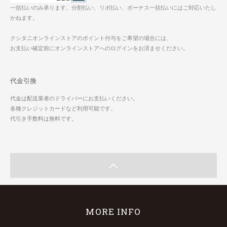
一括払いのみ承ります。分割払い、リボ払い、ボーナス一括払いにはご対応いたし
かねます。
クシタニオンラインストアのポイント付与をご希望の場合には、
お支払い確定前にオンラインストアへのログインをお済ませください。
代金引換
代金は配送業者のドライバーにお支払いください。
各種クレジットカードなど利用可能です。
代引き手数料は無料です。
MORE INFO