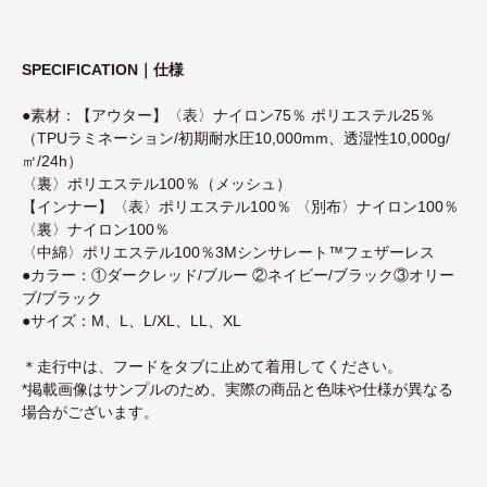
SPECIFICATION｜仕様
●素材：【アウター】〈表〉ナイロン75％ ポリエステル25％
（TPUラミネーション/初期耐水圧10,000mm、透湿性10,000g/
㎡/24h）
〈裏〉ポリエステル100％（メッシュ）
【インナー】〈表〉ポリエステル100％ 〈別布〉ナイロン100％
〈裏〉ナイロン100％
〈中綿〉ポリエステル100％3Mシンサレート™フェザーレス
●カラー：①ダークレッド/ブルー ②ネイビー/ブラック③オリー
ブ/ブラック
●サイズ：M、L、L/XL、LL、XL
＊走行中は、フードをタブに止めて着用してください。
*掲載画像はサンプルのため、実際の商品と色味や仕様が異なる
場合がございます。