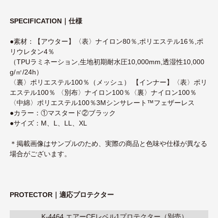
SPECIFICATION｜仕様
●素材：【アウター】〈表〉ナイロン80％,ポリエステル16％,ポ
リウレタン4％
（TPUラミネーション,生地初期耐水圧10,000mm,透湿性10,000
g/㎡/24h）
〈裏〉ポリエステル100％（メッシュ） 【インナー】〈表〉ポリ
エステル100％ 〈別布〉ナイロン100％〈裏〉ナイロン100％
〈中綿〉ポリエステル100％3Mシンサレート™フェザーレス
●カラー：①マスタード②ブラック
●サイズ：M、L、LL、XL
＊掲載画像はサンプルのため、実際の商品と色味や仕様が異なる
場合がございます。
PROTECTOR｜適応プロテクター
K-4464 エアーCEレベル1プロテクター（別売）