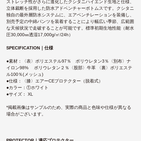
ストレッチ性がさらに進化したクシタニハイエンド生地と仕様、
立体裁断を採用した防水アドベンチャーボトムスです。クシタニ
独自の最外層防水システムに、エアベンチレーションを装備し、
別売予定の中綿パンツを装着することにより幅広い季節、広範囲
な天候状況で走破することが可能です。標準初期生地性能（耐水
圧30,000㎜透湿17,000g/㎡/24h）
SPECIFICATION｜仕様
●素材：〈表〉ポリエステル97％ ポリウレタン3％〈別布〉ナ
イロン98% ポリウレタン２％〈股部〉牛革 〈裏〉ポリエステ
ル100％(メッシュ)
●仕様：〈膝〉エアーCEプロテクター（脱着式）
●カラー：①ホワイト
●サイズ： XL
*掲載画像はサンプルのため、実際の商品と色味や仕様が異なる
場合がございます。
PROTECTOR｜適応プロテクター