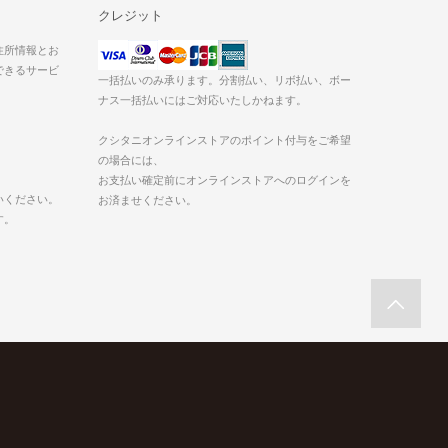
クレジット
た住所情報とお
できるサービ
一括払いのみ承ります。分割払い、リボ払い、ボー
ナス一括払いにはご対応いたしかねます。
クシタニオンラインストアのポイント付与をご希望
の場合には、
お支払い確定前にオンラインストアへのログインを
いください。
お済ませください。
す。