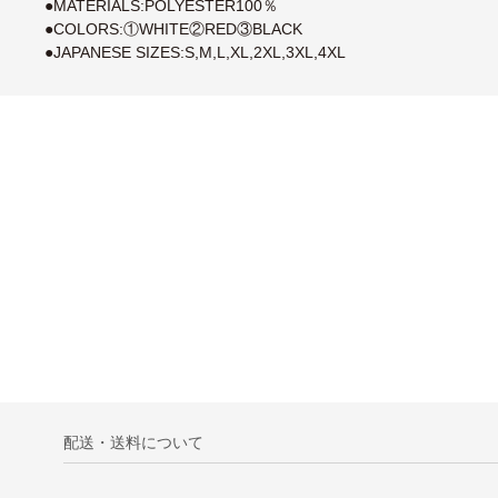
●MATERIALS:POLYESTER100％
●COLORS:①WHITE②RED③BLACK
●JAPANESE SIZES:S,M,L,XL,2XL,3XL,4XL
配送・送料について