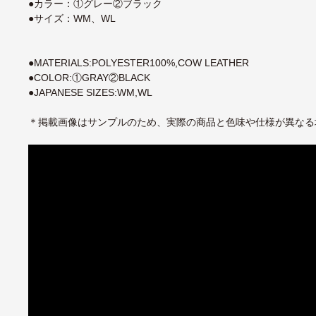
●カラー：①グレー②ブラック
●サイズ：WM、WL
●MATERIALS:POLYESTER100%,COW LEATHER
●COLOR:①GRAY②BLACK
●JAPANESE SIZES:WM,WL
＊掲載画像はサンプルのため、実際の商品と色味や仕様が異なる