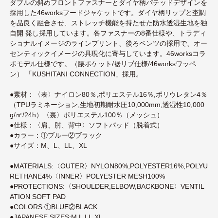
ダブルの斜めフロントファスナーとダイヤ柄パテッドデザインを
採用した46worksフードジャケットです。ダイヤ柄リップと杢調
を品良く融合させ、ストレッチ機能を持たせた防水透湿生地を独
自開 発し採用しています。各ファスナーの8番仕様や、トラディ
ショナルイメージのラインプリント、後ろベンツの採用で、オー
センティックイメージの具現化に寄与しています。46worksコラ
ボモデル仕様です。（腰ポケット/裾リブ仕様/46worksワッペ
ン） 「KUSHITANI CONNECTION」採用。
●素材：〈表〉ナイロン80％,ポリエステル16％,ポリウレタン4％
（TPUラミネーション,生地初期耐水圧10,000mm,透湿性10,000
g/㎡/24h）〈裏〉ポリエステル100％（メッシュ）
●仕様：〈肩、肘、背中〉ソフトパッド（脱着式）
●カラー：①ブルー②ブラック
●サイズ：M、L、LL、XL
●MATERIALS:〈OUTER〉NYLON80%,POLYESTER16%,POLYU
RETHANE4%〈INNER〉POLYESTER MESH100%
●PROTECTIONS:〈SHOULDER,ELBOW,BACKBONE〉VENTIL
ATION SOFT PAD
●COLORS:①BLUE②BLACK
●JAPANESE SIZES:M,L,LL,XL