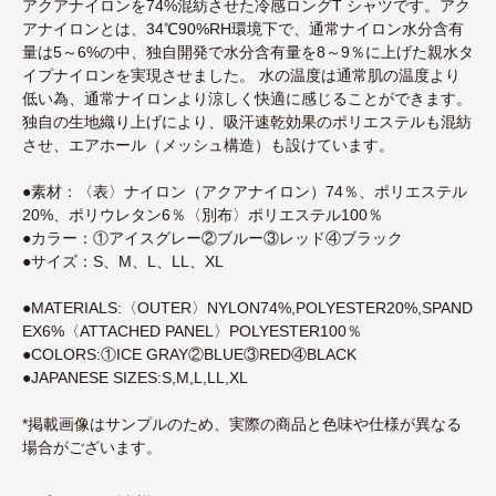
アクアナイロンを74%混紡させた冷感ロングT シャツです。アク
アナイロンとは、34℃90%RH環境下で、通常ナイロン水分含有
量は5～6%の中、独自開発で水分含有量を8～9％に上げた親水タ
イプナイロンを実現させました。 水の温度は通常肌の温度より
低い為、通常ナイロンより涼しく快適に感じることができます。
独自の生地織り上げにより、吸汗速乾効果のポリエステルも混紡
させ、エアホール（メッシュ構造）も設けています。
●素材：〈表〉ナイロン（アクアナイロン）74％、ポリエステル
20%、ポリウレタン6％〈別布〉ポリエステル100％
●カラー：①アイスグレー②ブルー③レッド④ブラック
●サイズ：S、M、L、LL、XL
●MATERIALS:〈OUTER〉NYLON74%,POLYESTER20%,SPAND
EX6%〈ATTACHED PANEL〉POLYESTER100％
●COLORS:①ICE GRAY②BLUE③RED④BLACK
●JAPANESE SIZES:S,M,L,LL,XL
*掲載画像はサンプルのため、実際の商品と色味や仕様が異なる
場合がございます。