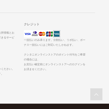
クレジット
た住所情報とお
できるサービ
一括払いのみ承ります。分割払い、リボ払い、ボー
ナス一括払いにはご対応いたしかねます。
クシタニオンラインストアのポイント付与をご希望
の場合には、
お支払い確定前にオンラインストアへのログインを
いください。
お済ませください。
す。