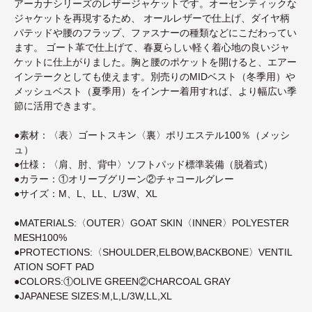
アーカナシリーズのレザージャケットです。オーセンティックな
ジャケットを再現するため、 オールレザーで仕上げ、ダイヤ柄
パテッドや腰のフラップ、ファスナーの種類などにこだわってい
ます。 ゴート革で仕上げて、春夏らしい軽く着心地の良いジャ
ケットに仕上がりました。胸と腰のポケットを開けると、エアー
インテークとしても使えます。別売りのMIDベスト（冬季用）や
メッシュベスト（夏季用）をインナー着用すれば、より幅広い季
節に活用できます。
●素材：〈表〉ゴートスキン〈裏〉ポリエステル100％（メッシ
ュ）
●仕様：〈肩、肘、背中〉ソフトパッド標準装備（脱着式）
●カラー：①オリーブグリーン②チャコールグレー
●サイズ：M、L、LL、L/3W、XL
●MATERIALS:〈OUTER〉GOAT SKIN〈INNER〉POLYESTER
MESH100%
●PROTECTIONS:〈SHOULDER,ELBOW,BACKBONE〉VENTIL
ATION SOFT PAD
●COLORS:①OLIVE GREEN②CHARCOAL GRAY
●JAPANESE SIZES:M,L,L/3W,LL,XL