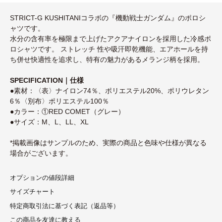
STRICT-G KUSHITANIコラボの『機動戦士ガンダム』のポロシ
ャツです。
水分の含有率を極限まで上げたアクアナイロンを採用した冷感ポ
ロシャツです。 ストレッチ 性や吸汗即乾機能、エアホールを持
ち併せ快適性を追求し、特有の魅力があるメランジ柄を採用。
SPECIFICATION｜仕様
●素材：〈表〉ナイロン74％、ポリエステル20%、ポリウレタン
6％〈別布〉ポリエステル100％
●カラー：①RED COMET（グレー）
●サイズ：M、L、LL、XL
*掲載画像はサンプルのため、実際の商品と色味や仕様が異なる
場合がございます。
オプションの値段詳細
サイズチャート
特定商取引法に基づく表記（返品等）
この商品を友達に教える