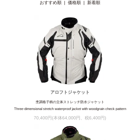
おすすめ順 |
価格順
|
新着順
アロフトジャケット
杢調格子柄の立体ストレッチ防水ジャケット
Three-dimensional stretch waterproof jacket with woodgrain check pattern
70,400円(本体64,000円、税6,400円)