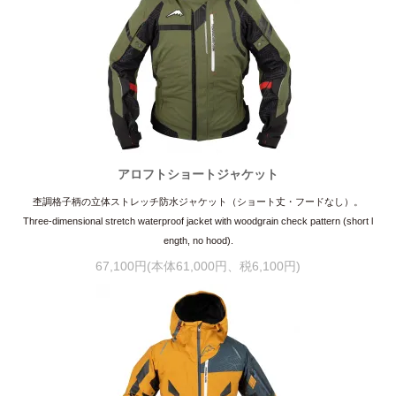
アロフトショートジャケット
杢調格子柄の立体ストレッチ防水ジャケット（ショート丈・フードなし）。
Three-dimensional stretch waterproof jacket with woodgrain check pattern (short l
ength, no hood).
67,100円(本体61,000円、税6,100円)