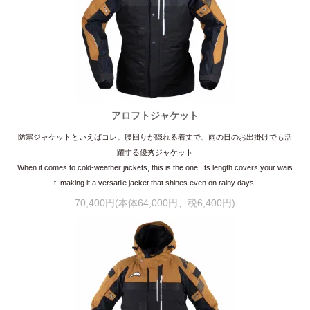
アロフトジャケット
防寒ジャケットといえばコレ。腰回りが隠れる着丈で、雨の日のお出掛けでも活
躍する優秀ジャケット
When it comes to cold-weather jackets, this is the one. Its length covers your wais
t, making it a versatile jacket that shines even on rainy days.
70,400円(本体64,000円、税6,400円)