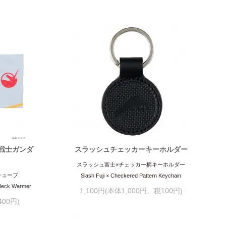
機動戦士ガンダ
スラッシュチェッカーキーホルダー
スラッシュ富士×チェッカー柄キーホルダー
チューブ
Slash Fuji × Checkered Pattern Keychain
 Neck Warmer
1,100円(本体1,000円、税100円)
400円)