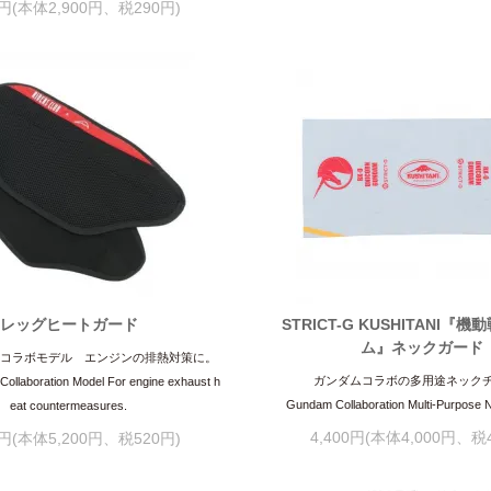
0円(本体2,900円、税290円)
レッグヒートガード
STRICT-G KUSHITANI『
ム』ネックガード
CLUBコラボモデル エンジンの排熱対策に。
ガンダムコラボの多用途ネック
llaboration Model For engine exhaust h
Gundam Collaboration Multi-Purpose
eat countermeasures.
4,400円(本体4,000円、税
0円(本体5,200円、税520円)