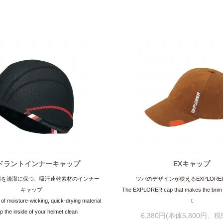
ドラントインナーキャップ
EXキャップ
部を清潔に保つ、吸汗速乾素材のインナー
ツバのデザインが映えるEXPLOR
キャップ
The EXPLORER cap that makes the brim 
of moisture-wicking, quick-drying material
t
p the inside of your helmet clean
6,380円(本体5,800円、税