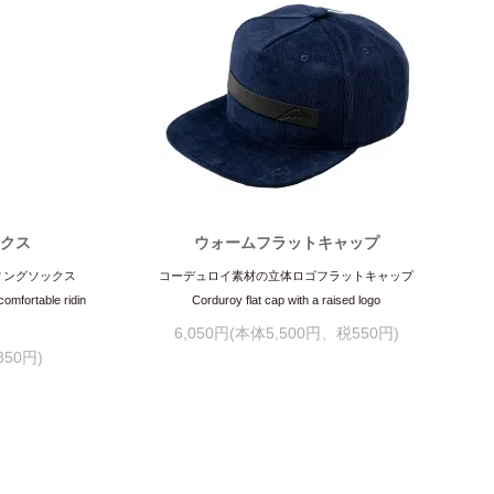
ックス
ウォームフラットキャップ
ィングソックス
コーデュロイ素材の立体ロゴフラットキャップ
comfortable ridin
Corduroy flat cap with a raised logo
6,050円(本体5,500円、税550円)
350円)