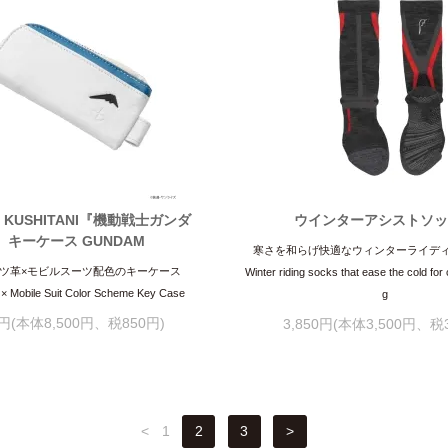
-G KUSHITANI『機動戦士ガンダ
ウインターアシストソ
』キーケース GUNDAM
寒さを和らげ快適なウィンターライデ
ツ革×モビルスーツ配色のキーケース
Winter riding socks that ease the cold for 
t × Mobile Suit Color Scheme Key Case
g
0円(本体8,500円、税850円)
3,850円(本体3,500円、税
<
1
2
3
>