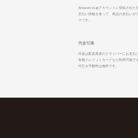
Amazon.co.jpアカウントに登録され
支払い情報を使って、商品の支払いが
スです。
代金引換
代金は配送業者のドライバーにお支払
各種クレジットカードなど利用可能で
代引き手数料は無料です。